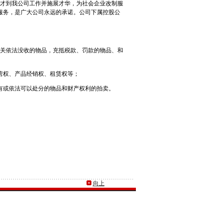
人才到我公司工作并施展才华，为社会企业改制服
服务，是广大公司永远的承诺。公司下属控股公
机关依法没收的物品，充抵税款、罚款的物品、和
营权、产品经销权、租赁权等；
有或依法可以处分的物品和财产权利的拍卖。
向上