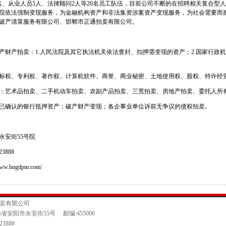
名、从业人员5人、法律顾问2人等20名员工队伍，目前公司不断的在招聘相关复合型
院依法强制变现服务，为金融机构资产和非法集资涉案资产变现服务，为社会需要而
破产清算服务有限公司、邯郸市正通拍卖有限公司。
产财产拍卖：1.人民法院及其它执法机关依法查封、扣押需变现的资产；2.国家行政
标权、专利权、著作权、计算机软件、商誉、商业秘密、土地使用权、股权、特许经
：艺术品拍卖、二手机动车拍卖、农副产品拍卖、三荒拍卖、房地产拍卖、委托人所
已确认的银行抵押资产；破产财产变现；各企事业单位诉前无争议的债权拍卖。
永安街55号院
723888
ww.hngdpm.com/
卖有限公司
省安阳市永安街55号 邮编:455000
3888