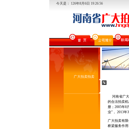
今天是：
126
年
8
月
6
日
19:26:56
广大拍卖拍卖
河南省广大拍
的合法拍卖机
册；2005年
业”， 20
广大拍卖有限
桥梁服务作用